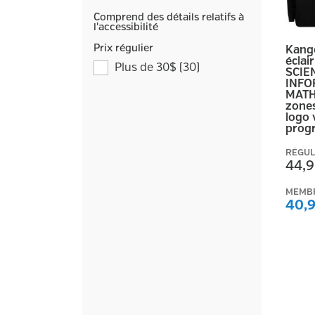
Comprend des détails relatifs à
l'accessibilité
Prix régulier
Kang
éclai
Plus de 30$
(
30
)
SCIE
INFO
MATH
zones
logo 
prog
RÉGUL
44,9
MEMB
40,9