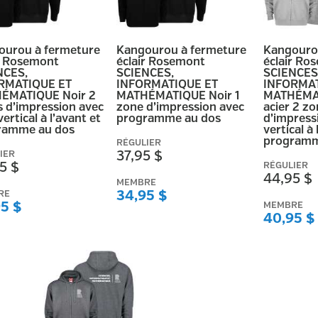
ourou à fermeture
Kangourou à fermeture
Kangouro
r Rosemont
éclair Rosemont
éclair Ro
NCES,
SCIENCES,
SCIENCES
RMATIQUE ET
INFORMATIQUE ET
INFORMAT
ÉMATIQUE Noir 2
MATHÉMATIQUE Noir 1
MATHÉMAT
 d’impression avec
zone d’impression avec
acier 2 z
vertical à l’avant et
programme au dos
d’impress
ramme au dos
vertical à 
programm
RÉGULIER
IER
37,95 $
5 $
RÉGULIER
44,95 $
MEMBRE
RE
34,95 $
5 $
MEMBRE
40,95 $