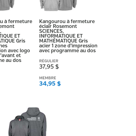
u à fermeture
Kangourou à fermeture
semont
éclair Rosemont
,
SCIENCES,
IQUE ET
INFORMATIQUE ET
IQUE Gris
MATHÉMATIQUE Gris
ones
acier 1 zone d’impression
ion avec logo
avec programme au dos
l’avant et
e au dos
RÉGULIER
37,95 $
MEMBRE
34,95 $