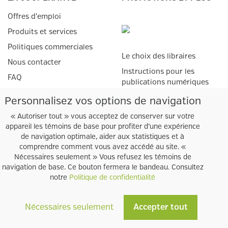
Offres d'emploi
Produits et services
Politiques commerciales
Le choix des libraires
Nous contacter
Instructions pour les
FAQ
publications numériques
Livres numériques adaptés
Personnalisez vos options de navigation
SERVICES AUX
ÉTUDIANTS
« Autoriser tout » vous acceptez de conserver sur votre
GROUPE COOPSCO
appareil les témoins de base pour profiter d’une expérience
Matériel scolaire
de navigation optimale, aider aux statistiques et à
Points de vente
comprendre comment vous avez accédé au site. «
SERVICES AUX
Nécessaires seulement » Vous refusez les témoins de
Bureaux administratifs
navigation de base. Ce bouton fermera le bandeau. Consultez
ENSEIGNANTS
notre
Politique de confidentialité
Procédure pour
prescriptions
Nécessaires seulement
Accepter tout
Tous droits réservés © Coopsco
Module de prescriptions
2026