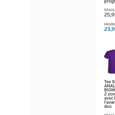
prog
RÉGUL
25,9
MEMB
23,9
Tee 
ANAL
BIOM
2 zon
avec 
l’ava
dos