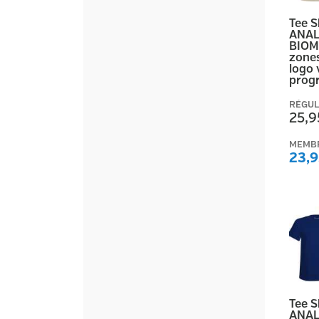
Tee 
ANAL
BIOM
zones
logo 
prog
RÉGUL
25,9
MEMB
23,9
Tee 
ANAL