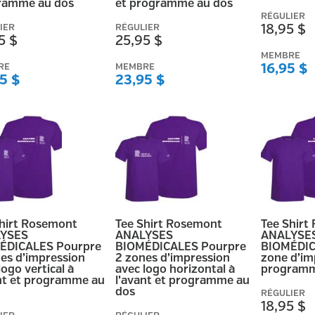
ramme au dos
et programme au dos
RÉGULIER
IER
RÉGULIER
18,95 $
5 $
25,95 $
MEMBRE
RE
MEMBRE
16,95 $
5 $
23,95 $
Shirt Rosemont
Tee Shirt Rosemont
Tee Shirt
YSES
ANALYSES
ANALYSE
ÉDICALES Pourpre
BIOMÉDICALES Pourpre
BIOMÉDIC
es d’impression
2 zones d’impression
zone d’im
logo vertical à
avec logo horizontal à
programm
nt et programme au
l’avant et programme au
dos
RÉGULIER
18,95 $