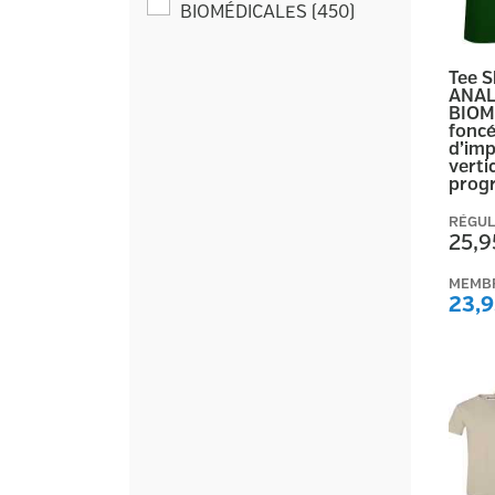
BIOMÉDICALES
(
450
)
Tee 
ANAL
BIOM
foncé
d’imp
vertic
prog
RÉGUL
25,9
MEMB
23,9