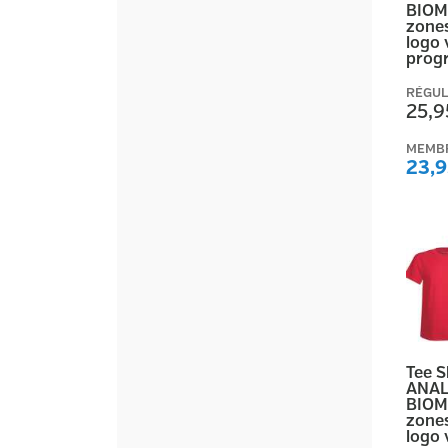
BIOM
zones
logo 
prog
RÉGUL
25,9
MEMB
23,9
Tee 
ANAL
BIOM
zones
logo 