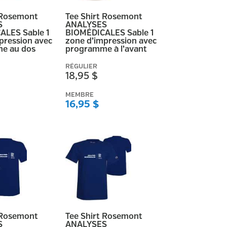
 Rosemont
Tee Shirt Rosemont
S
ANALYSES
ALES Sable 1
BIOMÉDICALES Sable 1
pression avec
zone d’impression avec
e au dos
programme à l’avant
RÉGULIER
18,95 $
MEMBRE
16,95 $
 Rosemont
Tee Shirt Rosemont
S
ANALYSES