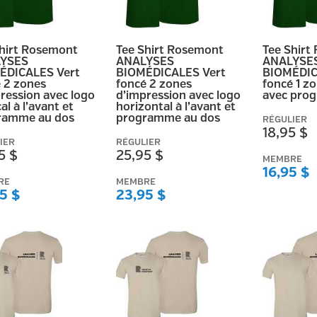
Shirt Rosemont
Tee Shirt Rosemont
Tee Shirt
YSES
ANALYSES
ANALYSE
ÉDICALES Vert
BIOMÉDICALES Vert
BIOMÉDIC
 2 zones
foncé 2 zones
foncé 1 z
ression avec logo
d’impression avec logo
avec pro
al à l’avant et
horizontal à l’avant et
ramme au dos
programme au dos
RÉGULIER
18,95 $
IER
RÉGULIER
5 $
25,95 $
MEMBRE
16,95 $
RE
MEMBRE
5 $
23,95 $