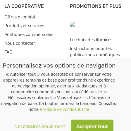
LA COOPÉRATIVE
PROMOTIONS ET PLUS
Offres d'emploi
Produits et services
Politiques commerciales
Le choix des libraires
Nous contacter
Instructions pour les
FAQ
publications numériques
Livres numériques adaptés
Personnalisez vos options de navigation
SERVICES AUX
ÉTUDIANTS
« Autoriser tout » vous acceptez de conserver sur votre
GROUPE COOPSCO
appareil les témoins de base pour profiter d’une expérience
Matériel scolaire
de navigation optimale, aider aux statistiques et à
Points de vente
comprendre comment vous avez accédé au site. «
SERVICES AUX
Nécessaires seulement » Vous refusez les témoins de
Bureaux administratifs
navigation de base. Ce bouton fermera le bandeau. Consultez
ENSEIGNANTS
notre
Politique de confidentialité
Procédure pour
prescriptions
Nécessaires seulement
Accepter tout
Tous droits réservés © Coopsco
Module de prescriptions