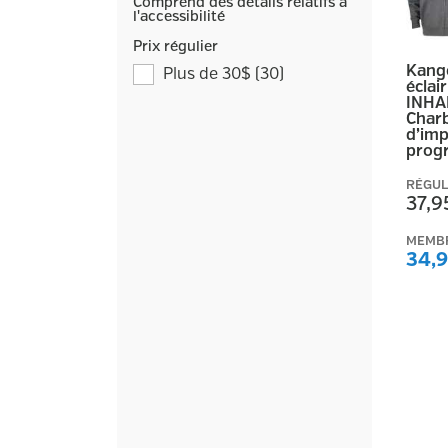
Comprend des détails relatifs à
l'accessibilité
Prix régulier
Kang
Plus de 30$
(
30
)
éclai
INHA
Charb
d’imp
prog
RÉGUL
37,9
MEMB
34,9