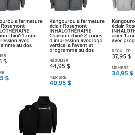
ourou à fermeture
Kangourou à fermeture
Kangouro
r Rosemont
éclair Rosemont
éclair Ro
LOTHÉRAPIE
INHALOTHÉRAPIE
INHALOTH
on chiné 1 zone
Charbon chiné 2 zones
acier 1 zo
ression avec
d’impression avec logo
avec pro
ramme au dos
vertical à l’avant et
programme au dos
RÉGULIER
IER
37,95 $
5 $
RÉGULIER
44,95 $
MEMBRE
RE
34,95 $
5 $
MEMBRE
40,95 $