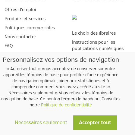
Offres d'emploi
Produits et services
Politiques commerciales
Le choix des libraires
Nous contacter
Instructions pour les
FAQ
publications numériques
Livres numériques adaptés
Personnalisez vos options de navigation
SERVICES AUX
ÉTUDIANTS
« Autoriser tout » vous acceptez de conserver sur votre
GROUPE COOPSCO
appareil les témoins de base pour profiter d’une expérience
Matériel scolaire
de navigation optimale, aider aux statistiques et à
Points de vente
comprendre comment vous avez accédé au site. «
SERVICES AUX
Nécessaires seulement » Vous refusez les témoins de
Bureaux administratifs
navigation de base. Ce bouton fermera le bandeau. Consultez
ENSEIGNANTS
notre
Politique de confidentialité
Procédure pour
prescriptions
Nécessaires seulement
Accepter tout
Tous droits réservés © Coopsco
Module de prescriptions
2026