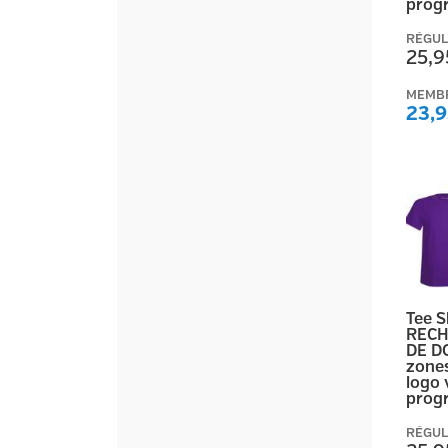
prog
RÉGUL
25,9
MEMB
23,9
Tee 
RECH
DE D
zones
logo 
prog
RÉGUL