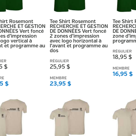
Shirt Rosemont
Tee Shirt Rosemont
Tee Shirt
ERCHE ET GESTION
RECHERCHE ET GESTION
RECHERCH
ONNÉES Vert foncé
DE DONNÉES Vert foncé
DE DONNÉE
es d’impression
2 zones d’impression
zone d’im
logo vertical à
avec logo horizontal à
programm
nt et programme au
l’avant et programme au
dos
RÉGULIER
18,95 $
IER
RÉGULIER
5 $
25,95 $
MEMBRE
16,95 $
RE
MEMBRE
5 $
23,95 $