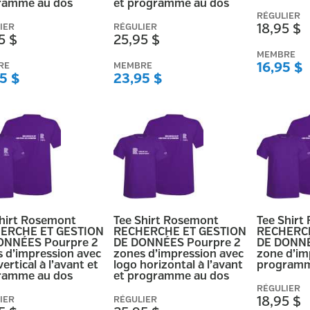
ramme au dos
et programme au dos
RÉGULIER
IER
RÉGULIER
18,95 $
5 $
25,95 $
MEMBRE
RE
MEMBRE
16,95 $
5 $
23,95 $
Shirt Rosemont
Tee Shirt Rosemont
Tee Shirt
ERCHE ET GESTION
RECHERCHE ET GESTION
RECHERCH
ONNÉES Pourpre 2
DE DONNÉES Pourpre 2
DE DONNÉ
 d’impression avec
zones d’impression avec
zone d’im
vertical à l’avant et
logo horizontal à l’avant
programm
ramme au dos
et programme au dos
RÉGULIER
IER
RÉGULIER
18,95 $