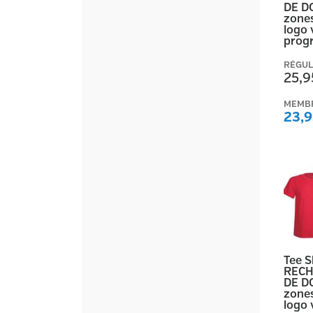
DE D
zones
logo 
prog
RÉGUL
25,9
MEMB
23,9
Tee 
RECH
DE D
zones
logo 