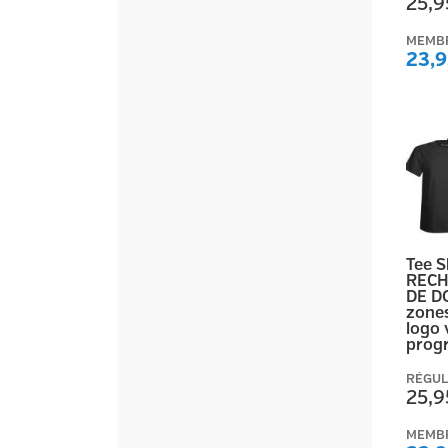
25,9
MEMB
23,9
Tee 
RECH
DE D
zones
logo 
prog
RÉGUL
25,9
MEMB