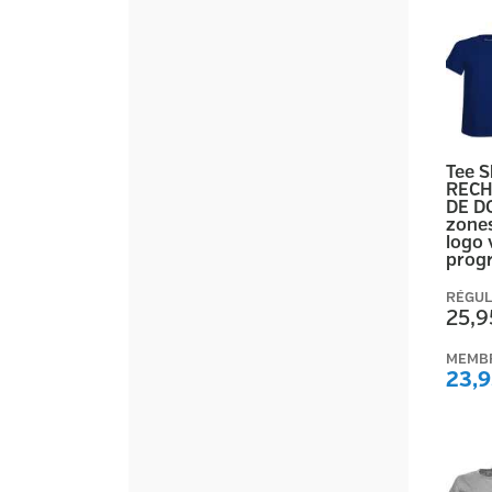
Tee 
RECH
DE D
zones
logo 
prog
RÉGUL
25,9
MEMB
23,9