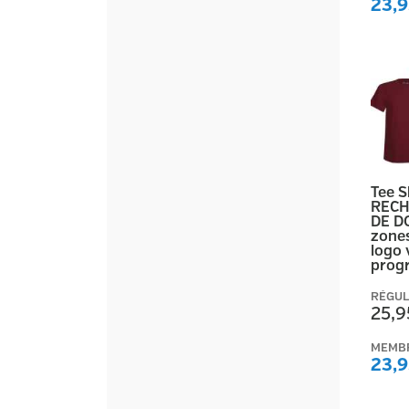
23,9
Tee 
RECH
DE D
zones
logo 
prog
RÉGUL
25,9
MEMB
23,9