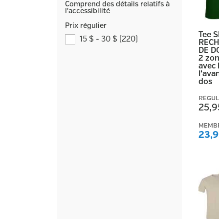
Comprend des détails relatifs à
l'accessibilité
Prix régulier
Tee 
15 $ - 30 $
(
220
)
RECH
DE D
2 zon
avec 
l’ava
dos
RÉGUL
25,9
MEMB
23,9