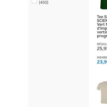
(
450
)
Tee 
SCIE
Vert 
d’imp
vertic
prog
RÉGUL
25,9
MEMB
23,9