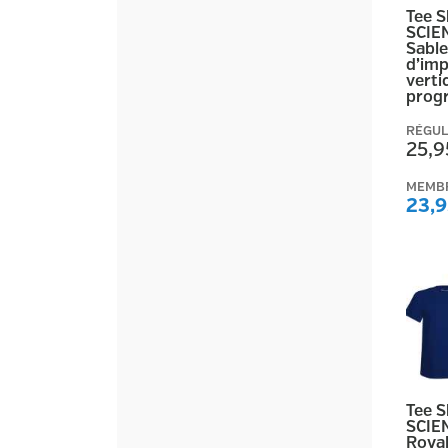
Tee 
SCIE
Sable
d’imp
vertic
prog
RÉGUL
25,9
MEMB
23,9
Tee 
SCIE
Royal