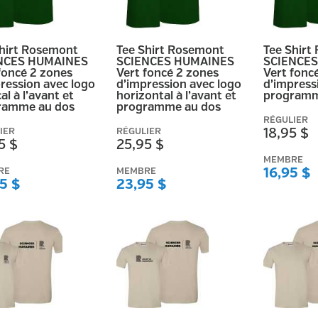
Shirt Rosemont
Tee Shirt Rosemont
Tee Shirt
NCES HUMAINES
SCIENCES HUMAINES
SCIENCE
foncé 2 zones
Vert foncé 2 zones
Vert fonc
ression avec logo
d’impression avec logo
d’impress
al à l’avant et
horizontal à l’avant et
programm
ramme au dos
programme au dos
RÉGULIER
IER
RÉGULIER
18,95 $
5 $
25,95 $
MEMBRE
RE
MEMBRE
16,95 $
5 $
23,95 $