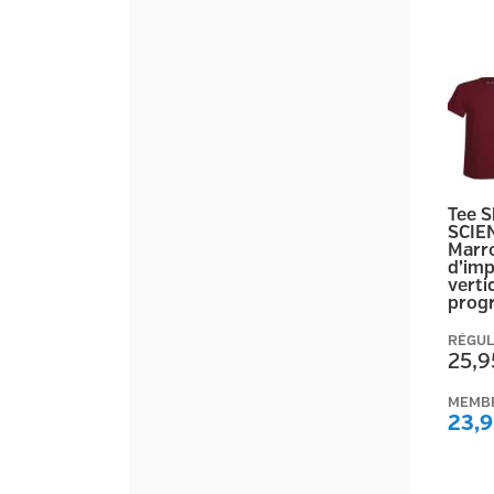
Tee 
SCIE
Marr
d’imp
vertic
prog
RÉGUL
25,9
MEMB
23,9