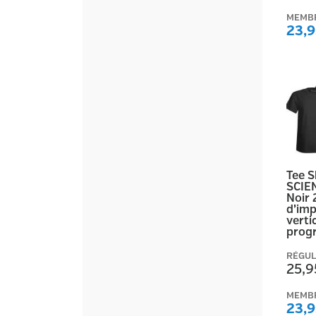
MEMB
23,9
Tee 
SCIE
Noir 
d’imp
vertic
prog
RÉGUL
25,9
MEMB
23,9