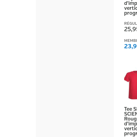
d’imp
vertic
prog
RÉGUL
25,9
MEMB
23,9
Tee 
SCIE
Roug
d’imp
vertic
prog