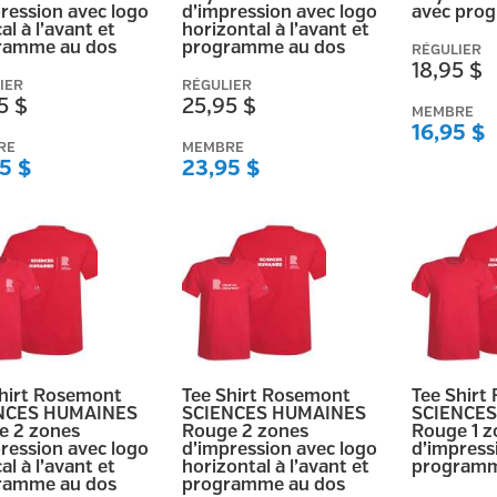
ression avec logo
d’impression avec logo
avec pro
al à l’avant et
horizontal à l’avant et
ramme au dos
programme au dos
RÉGULIER
18,95 $
IER
RÉGULIER
5 $
25,95 $
MEMBRE
16,95 $
RE
MEMBRE
5 $
23,95 $
Shirt Rosemont
Tee Shirt Rosemont
Tee Shirt
NCES HUMAINES
SCIENCES HUMAINES
SCIENCE
e 2 zones
Rouge 2 zones
Rouge 1 z
ression avec logo
d’impression avec logo
d’impress
al à l’avant et
horizontal à l’avant et
programm
ramme au dos
programme au dos