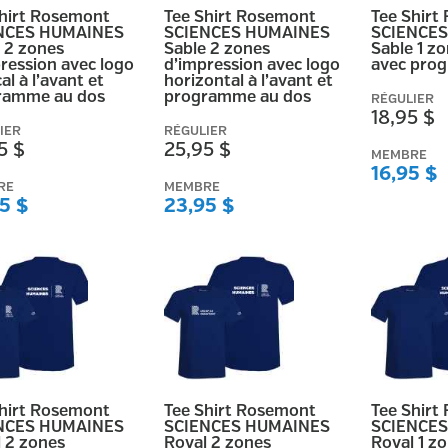
Shirt Rosemont
Tee Shirt Rosemont
Tee Shirt
NCES HUMAINES
SCIENCES HUMAINES
SCIENCE
 2 zones
Sable 2 zones
Sable 1 z
ression avec logo
d’impression avec logo
avec pro
al à l’avant et
horizontal à l’avant et
ramme au dos
programme au dos
RÉGULIER
18,95 $
IER
RÉGULIER
5 $
25,95 $
MEMBRE
16,95 $
RE
MEMBRE
5 $
23,95 $
Shirt Rosemont
Tee Shirt Rosemont
Tee Shirt
NCES HUMAINES
SCIENCES HUMAINES
SCIENCE
 2 zones
Royal 2 zones
Royal 1 z