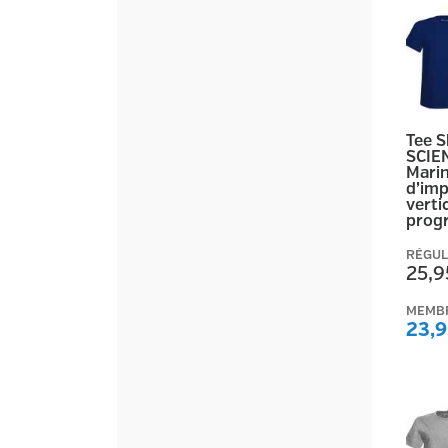
Tee 
SCIE
Marin
d’imp
vertic
prog
RÉGUL
25,9
MEMB
23,9