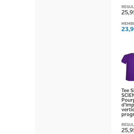
RÉGUL
25,9
MEMB
23,9
Tee 
SCIE
Pour
d’imp
vertic
prog
RÉGUL
25,9