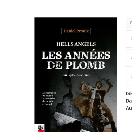
IS
Da
Au