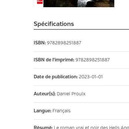
Spécifications
9782898251887
ISBN
:
9782898251887
ISBN de l'imprimé
:
2023-01-01
Date de publication
:
Daniel Proulx
Auteur(s)
:
Français
Langue
:
Le roman vrai et noir des Hells Ang
Résumé
: