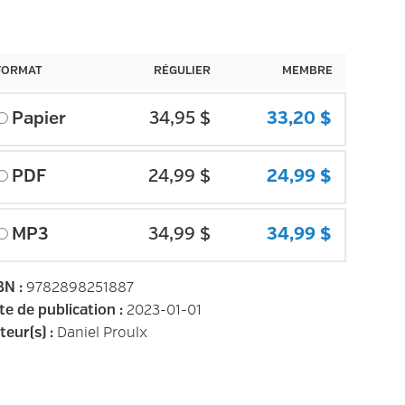
FORMAT
RÉGULIER
MEMBRE
34,95 $
33,20 $
Papier
24,99 $
24,99 $
PDF
34,99 $
34,99 $
MP3
9782898251887
BN
:
2023-01-01
te de publication
:
Daniel Proulx
teur(s)
: